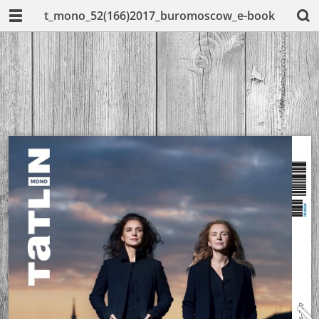
t_mono_52(166)2017_buromoscow_e-book