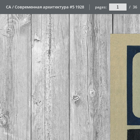
СА / Современная архитектура #5 1928
pages:
/
36