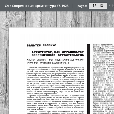
СА / Современная архитектура #5 1928
pages:
/
3