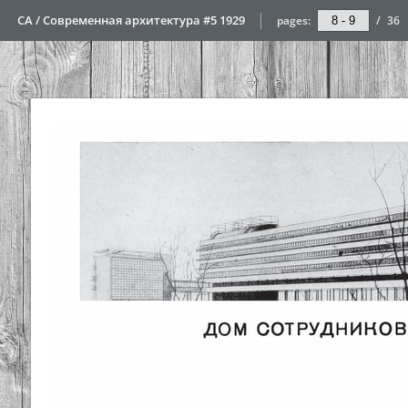
СА / Современная архитектура #5 1929
pages:
/
36