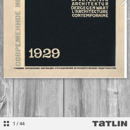
1
/
44