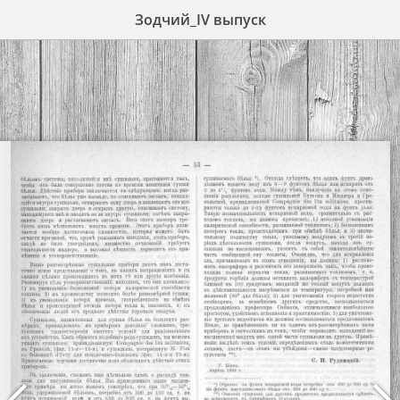
Зодчий_IV выпуск