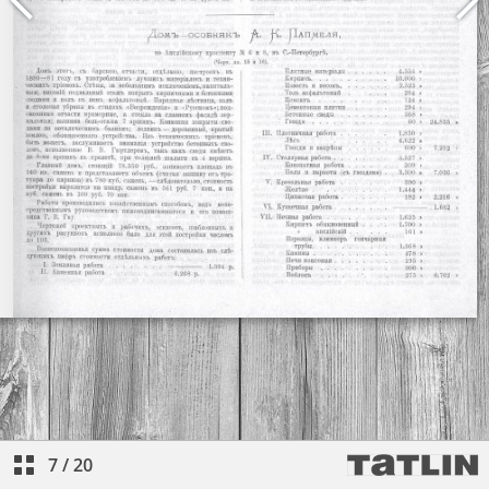
7
/
20